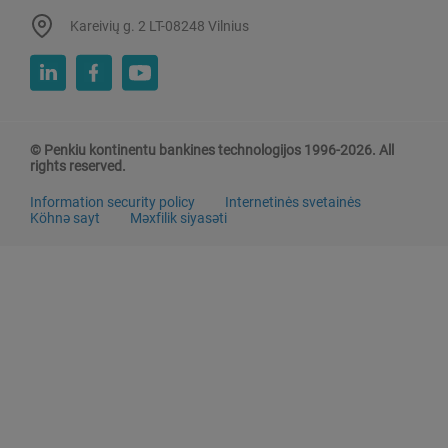
Kareivių g. 2 LT-08248 Vilnius
© Penkiu kontinentu bankines technologijos 1996-2026. All
rights reserved.
Information security policy
Internetinės svetainės
Köhnə sayt
Məxfilik siyasəti