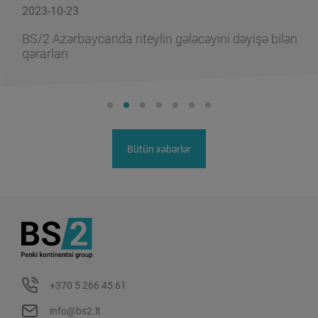
2023-10-23
BS/2 Azərbaycanda riteylin gələcəyini dəyişə bilən
qərarları
Bütün xəbərlər
+370 5 266 45 61
info@bs2.lt