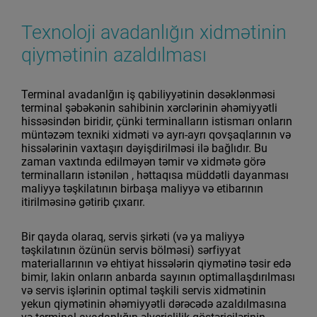
Texnoloji avadanlığın xidmətinin
qiymətinin azaldılması
Terminal avadanlğın iş qabiliyyətinin dəsəklənməsi
terminal şəbəkənin sahibinin xərclərinin əhəmiyyətli
hissəsindən biridir, çünki terminalların istismarı onların
müntəzəm texniki xidməti və ayrı-ayrı qovşaqlarının və
hissələrinin vaxtaşırı dəyişdirilməsi ilə bağlıdır. Bu
zaman vaxtında edilməyən təmir və xidmətə görə
terminalların istənilən , həttaqısa müddətli dayanması
maliyyə təşkilatının birbaşa maliyyə və etibarının
itirilməsinə gətirib çıxarır.
Bir qayda olaraq, servis şirkəti (və ya maliyyə
təşkilatının özünün servis bölməsi) sərfiyyat
materiallarının və ehtiyat hissələrin qiymətinə təsir edə
bimir, lakin onların anbarda sayının optimallaşdırılması
və servis işlərinin optimal təşkili servis xidmətinin
yekun qiymətinin əhəmiyyətli dərəcədə azaldılmasına