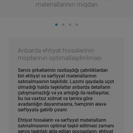
materiallarının miqdarı
Anbarda ehtiyat hissələrinin
miqdarının optimallaşdırılması
Servis şirkətlərinin rastlaşdığı çətinliklərdən
biri ehtiyat və sərfiyyat materiallarının
satınalmasının təşkilidir. Lazımi qaydada uçot
olmadığı halda təşkilatlar anbarda detalların
çatışmamazlığı və ya artıqlığı ilə rastlaşırlar,
bu isə vaxtsız xidmət və təmirə görə
avadanlığın dayanmasına, həmçinin əlavə
sərfiyyata gətirib çıxarır.
Ehtiyat hissələrin və sərfiyyat materialların
satınalmasının optimal təşkil edilməsi zamanı
servis təşkilatı əldə edilən qovşaqların, ehtiyat