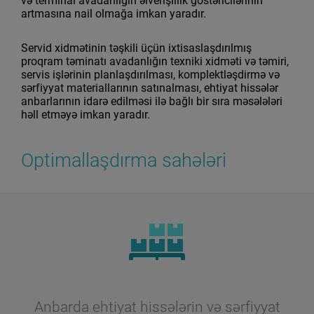
və terminal avadanlığın əlverişlilik göstəricilərinin
artmasına nail olmağa imkan yaradır.
Servid xidmətinin təşkili üçün ixtisaslaşdırılmış
proqram təminatı avadanlığın texniki xidməti və təmiri,
servis işlərinin planlaşdırılması, komplektləşdirmə və
sərfiyyat materiallarının satınalması, ehtiyat hissələr
anbarlarının idarə edilməsi ilə bağlı bir sıra məsələləri
həll etməyə imkan yaradır.
Optimallaşdırma sahələri
Anbarda ehtiyat hissələrin və sərfiyyat