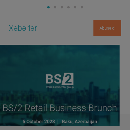
Xəbərlər
Abunə ol