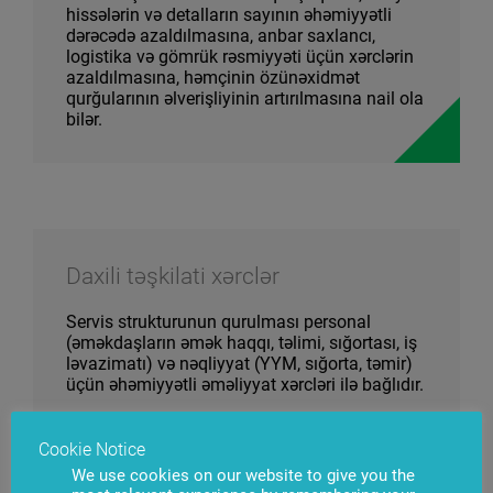
hissələrin və detalların sayının əhəmiyyətli
dərəcədə azaldılmasına, anbar saxlancı,
logistika və gömrük rəsmiyyəti üçün xərclərin
azaldılmasına, həmçinin özünəxidmət
qurğularının əlverişliyinin artırılmasına nail ola
bilər.
Daxili təşkilati xərclər
Servis strukturunun qurulması personal
(əməkdaşların əmək haqqı, təlimi, sığortası, iş
ləvazimatı) və nəqliyyat (YYM, sığorta, təmir)
üçün əhəmiyyətli əməliyyat xərcləri ilə bağlıdır.
Personalın tapşırıqlarına və vaxtına nəzarət,
maddi-texniki vaxitələrin və yanacağın uçotu
Cookie Notice
üçün xüsusi həllərin istifadəsi təşkilatın servis
We use cookies on our website to give you the
xidmətlərinə daxili xərclərini