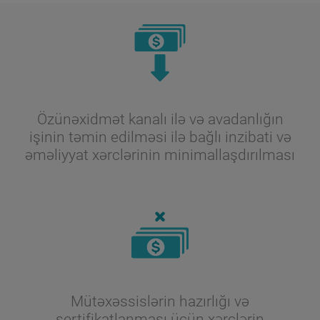
Özünəxidmət kanalı ilə və avadanlığın
işinin təmin edilməsi ilə bağlı inzibati və
əməliyyat xərclərinin minimallaşdırılması
Mütəxəssislərin hazırlığı və
sertifikatlanması üçün xərclərin