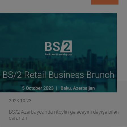
2023-10-23
BS/2 Azərbaycanda riteylin gələcəyini dəyişə bilən
qərarları