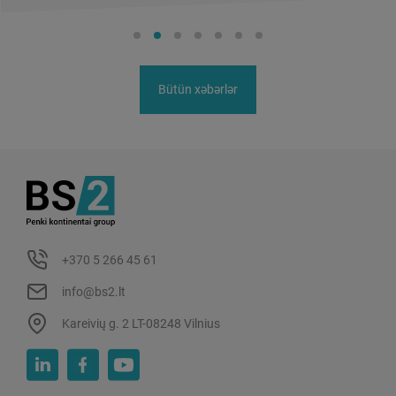
Bütün xəbərlər
+370 5 266 45 61
info@bs2.lt
Kareivių g. 2 LT-08248 Vilnius