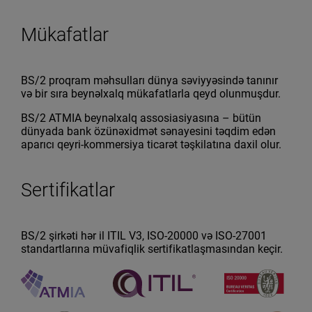
Mükafatlar
BS/2 proqram məhsulları dünya səviyyəsində tanınır
və bir sıra beynəlxalq mükafatlarla qeyd olunmuşdur.
BS/2 ATMIA beynəlxalq assosiasiyasına – bütün
dünyada bank özünəxidmət sənayesini təqdim edən
aparıcı qeyri-kommersiya ticarət təşkilatına daxil olur.
Sertifikatlar
BS/2 şirkəti hər il ITIL V3, ISO-20000 və ISO-27001
standartlarına müvafiqlik sertifikatlaşmasından keçir.