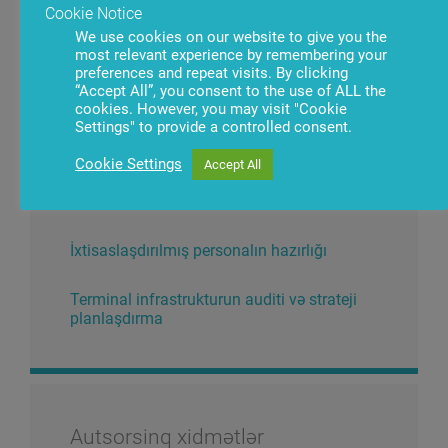
İxtisaslaşdırılmış avadanlığın hazırlanması
Cookie Notice
və quraşdırılması
We use cookies on our website to give you the
most relevant experience by remembering your
preferences and repeat visits. By clicking
Avadanlığa servis xidməti və PT dəstək
“Accept All”, you consent to the use of ALL the
cookies. However, you may visit "Cookie
Settings" to provide a controlled consent.
Cookie Settings
Accept All
Konsaltinq xidmətlər
İxtisaslaşdırılmış personalın hazırlığı
Terminal infrastrukturun auditi və strateji
planlaşdırma
Autsorsinq xidmətlər