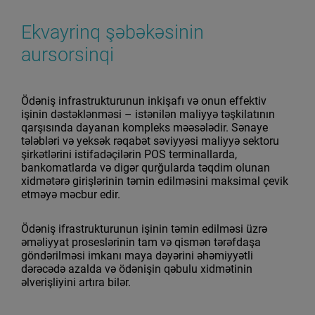
Ekvayrinq şəbəkəsinin
aursorsinqi
Ödəniş infrastrukturunun inkişafı və onun effektiv
işinin dəstəklənməsi – istənilən maliyyə təşkilatının
qarşısında dayanan kompleks məəsələdir. Sənaye
tələbləri və yeksək rəqabət səviyyəsi maliyyə sektoru
şirkətlərini istifadəçilərin POS terminallarda,
bankomatlarda və digər qurğularda təqdim olunan
xidmətərə girişlərinin təmin edilməsini maksimal çevik
etməyə məcbur edir.
Ödəniş ifrastrukturunun işinin təmin edilməsi üzrə
əməliyyat proseslərinin tam və qismən tərəfdaşa
göndərilməsi imkanı maya dəyərini əhəmiyyətli
dərəcədə azalda və ödənişin qəbulu xidmətinin
əlverişliyini artıra bilər.