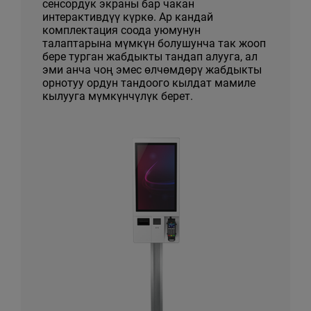
сенсордук экраны бар чакан
интерактивдүү күркө. Ар кандай
комплектация соода уюмунун
талаптарына мүмкүн болушунча так жооп
бере турган жабдыкты тандап алууга, ал
эми анча чоң эмес өлчөмдөрү жабдыкты
орнотуу ордун тандоого кылдат мамиле
кылууга мүмкүнчүлүк берет.