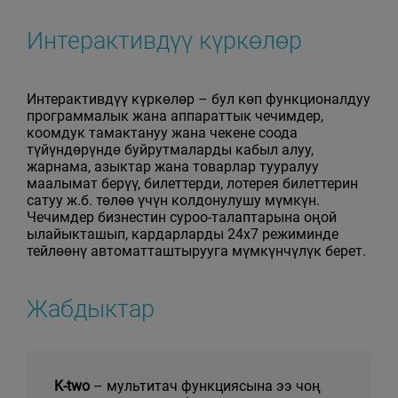
Интерактивдүү күркөлөр
Интерактивдүү күркөлөр – бул көп функционалдуу
программалык жана аппараттык чечимдер,
коомдук тамактануу жана чекене соода
түйүндөрүндө буйрутмаларды кабыл алуу,
жарнама, азыктар жана товарлар тууралуу
маалымат берүү, билеттерди, лотерея билеттерин
сатуу ж.б. төлөө үчүн колдонулушу мүмкүн.
Чечимдер бизнестин суроо-талаптарына оңой
ылайыкташып, кардарларды 24х7 режиминде
тейлөөнү автоматташтырууга мүмкүнчүлүк берет.
Жабдыктар
K-two
– мультитач функциясына ээ чоң