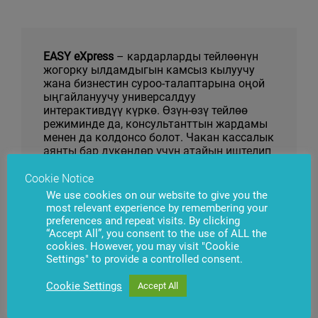
EASY eXpress
– кардарларды тейлөөнүн
жогорку ылдамдыгын камсыз кылуучу
жана бизнестин суроо-талаптарына оңой
ыңгайлануучу универсалдуу
интерактивдүү күркө. Өзүн-өзү тейлөө
режиминде да, консультанттын жардамы
менен да колдонсо болот. Чакан кассалык
аянты бар дүкөндөр үчүн атайын иштелип
чыккан.
Cookie Notice
We use cookies on our website to give you the
most relevant experience by remembering your
preferences and repeat visits. By clicking
“Accept All”, you consent to the use of ALL the
cookies. However, you may visit "Cookie
Settings" to provide a controlled consent.
Cookie Settings
Accept All