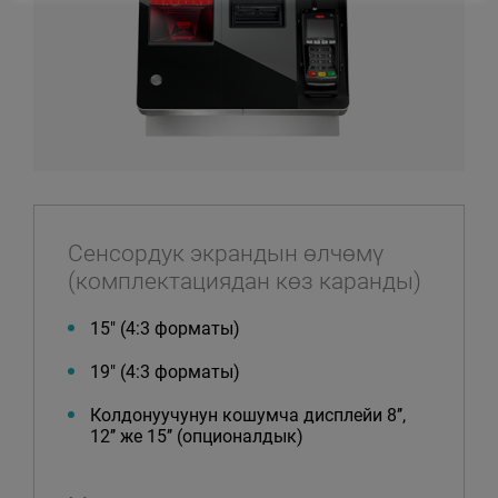
Сенсордук экрандын өлчөмү
(комплектациядан көз каранды)
15″ (4:3 форматы)
19″ (4:3 форматы)
Колдонуучунун кошумча дисплейи 8’’,
12’’ же 15’’ (опционалдык)