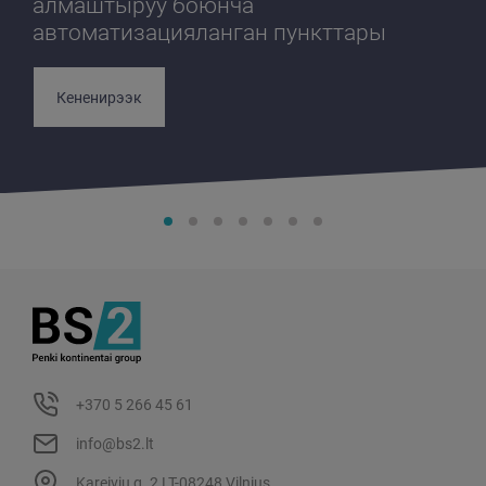
алмаштыруу боюнча
автоматизацияланган пункттары
Кененирээк
+370 5 266 45 61
info@bs2.lt
Kareivių g. 2 LT-08248 Vilnius