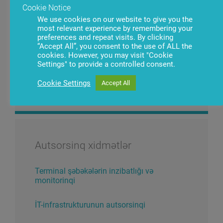
Cookie Notice
We use cookies on our website to give you the
Konsaltinq xidmətlər
most relevant experience by remembering your
preferences and repeat visits. By clicking
“Accept All”, you consent to the use of ALL the
İxtisaslaşdırılmış personalın hazırlığı
cookies. However, you may visit "Cookie
Settings" to provide a controlled consent.
Terminal infrastrukturun auditi və strateji
Cookie Settings
Accept All
planlaşdırma
Autsorsinq xidmətlər
Terminal şəbəkələrin inzibatlığı və
monitorinqi
İT-infrastrukturunun autsorsinqi