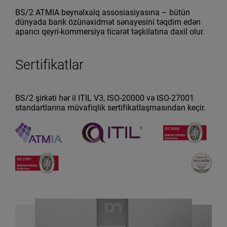
BS/2 ATMIA beynəlxalq assosiasiyasına – bütün
dünyada bank özünəxidmət sənayesini təqdim edən
aparıcı qeyri-kommersiya ticarət təşkilatına daxil olur.
Sertifikatlar
BS/2 şirkəti hər il ITIL V3, ISO-20000 və ISO-27001
standartlarına müvafiqlik sertifikatlaşmasından keçir.