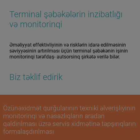
Terminal şəbəkələrin inzibatlığı
və monitorinqi
Əməliyyat effektivliyinin və risklərin idarə edilməsinin
səviyyəsinin artırılması üçün terminal şəbəkənin işinin
monitorinqi tərəfdaş- autsorsinq şirkətə verilə bilər.
Biz təklif edirik
Özünəxidmət qurğularının texniki əlverişliyinin
monitorinqi və nasazlıqların aradan
qaldırılması üzrə servis xidmətinə tapşırıqların
formalaşdırılması