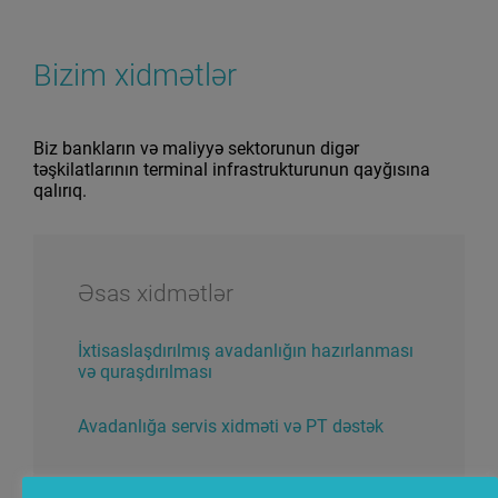
Bizim xidmətlər
Biz bankların və maliyyə sektorunun digər
təşkilatlarının terminal infrastrukturunun qayğısına
qalırıq.
Əsas xidmətlər
İxtisaslaşdırılmış avadanlığın hazırlanması
və quraşdırılması
Avadanlığa servis xidməti və PT dəstək