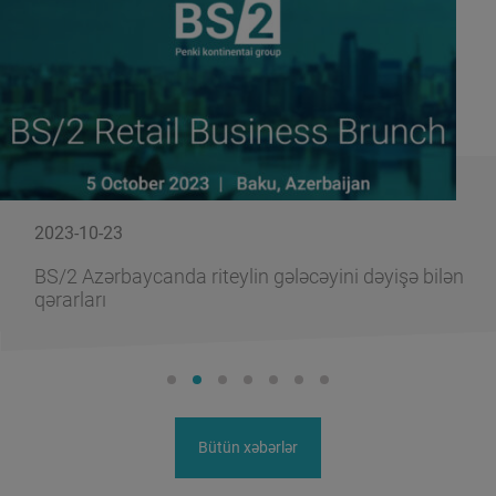
2023-10-23
BS/2 Azərbaycanda riteylin gələcəyini dəyişə bilən
qərarları
Bütün xəbərlər