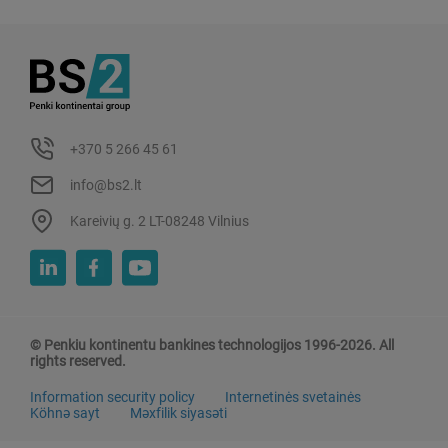
+370 5 266 45 61
info@bs2.lt
Kareivių g. 2 LT-08248 Vilnius
© Penkiu kontinentu bankines technologijos 1996-2026. All
rights reserved.
Information security policy
Internetinės svetainės
Köhnə sayt
Məxfilik siyasəti