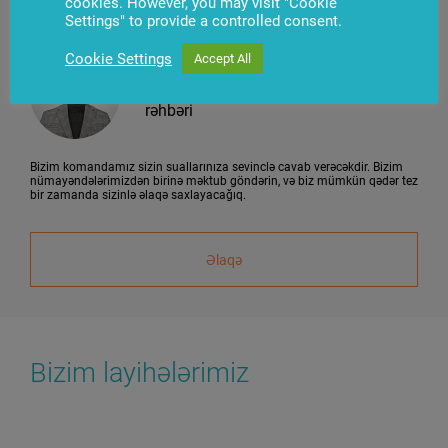
cookies. However, you may visit "Cookie
Settings" to provide a controlled consent.
Emil Musayev
Cookie Settings
Accept All
Pərakəndə ticarət üçün
avadanlığın satışı şöbəsinin
rəhbəri
Bizim komandamız sizin suallarınıza sevinclə cavab verəcəkdir. Bizim
nümayəndələrimizdən birinə məktub göndərin, və biz mümkün qədər tez
bir zamanda sizinlə əlaqə saxlayacağıq.
Əlaqə
Bizim layihələrimiz