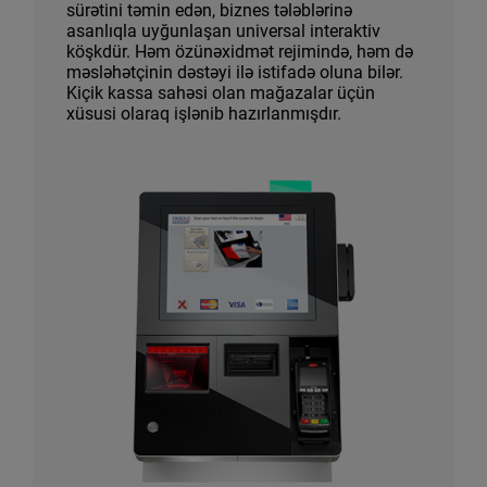
sürətini təmin edən, biznes tələblərinə
asanlıqla uyğunlaşan universal interaktiv
köşkdür. Həm özünəxidmət rejimində, həm də
məsləhətçinin dəstəyi ilə istifadə oluna bilər.
Kiçik kassa sahəsi olan mağazalar üçün
xüsusi olaraq işlənib hazırlanmışdır.