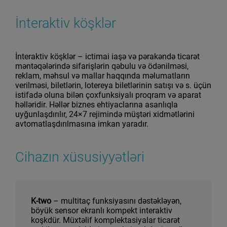
İnteraktiv köşklər
İnteraktiv köşklər – ictimai iaşə və pərakəndə ticarət
məntəqələrində sifarişlərin qəbulu və ödənilməsi,
reklam, məhsul və mallar haqqında məlumatların
verilməsi, biletlərin, lotereya biletlərinin satışı və s. üçün
istifadə oluna bilən çoxfunksiyalı proqram və aparat
həlləridir. Həllər biznes ehtiyaclarına asanlıqla
uyğunlaşdırılır, 24×7 rejimində müştəri xidmətlərini
avtomatlaşdırılmasına imkan yaradır.
Cihazın xüsusiyyətləri
K-two
– multitaç funksiyasını dəstəkləyən,
böyük sensor ekranlı kompekt interaktiv
koşkdür. Müxtəlif komplektasiyalar ticarət