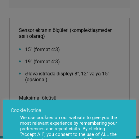
Sensor ekranın ölçüləri (komplektləşmədən
asılı olaraq)
15″ (format 4:3)
19″ (format 4:3)
Əlavə istifadə displeyi 8″, 12″ və ya 15″
(opsional)
Maksimal ölçüsü
Cookie Notice
115 mm x 440 mm x 690 mm
We use cookies on our website to give you the
most relevant experience by remembering your
preferences and repeat visits. By clicking
“Accept All”, you consent to the use of ALL the