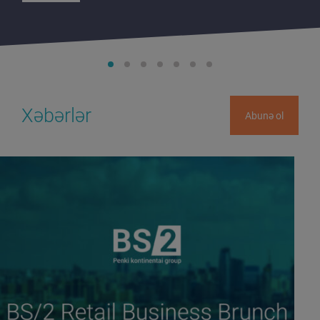
Xəbərlər
Abunə ol