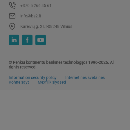
+370 5 266 45 61
info@bs2.lt
Kareivių g. 2 LT-08248 Vilnius
© Penkiu kontinentu bankines technologijos 1996-2026. All
rights reserved.
Information security policy
Internetinės svetainės
Köhnə sayt
Məxfilik siyasəti