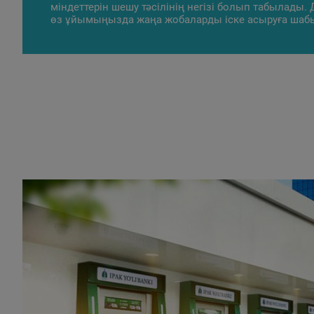
міндеттерін шешу тәсілінің негізі болып табылады.
өз ұйымыңызда жаңа жобаларды іске асыруға шабы