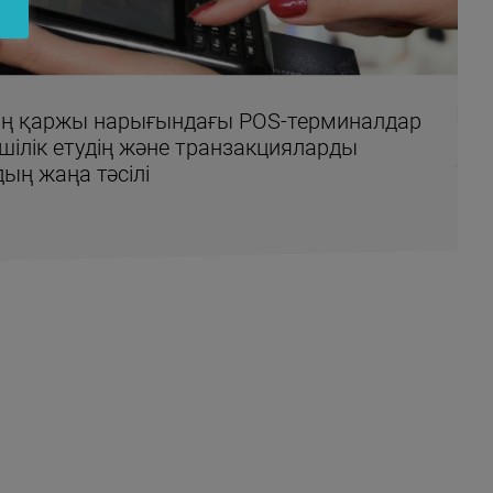
ң қаржы нарығындағы POS-терминалдар
мшілік етудің және транзакцияларды
ың жаңа тәсілі