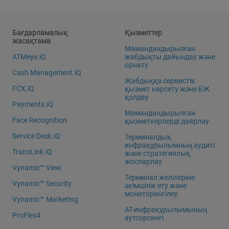
Бағдарламалық
Қызметтер
жасақтама
Мамандандырылған
ATMeye.iQ
жабдықты дайындау және
орнату
Cash Management.iQ
Жабдыққа сервистік
FCX.iQ
қызмет көрсету және БЖ
қолдау
Payments.iQ
Мамандандырылған
Face Recognition
қызметкерлерді даярлау
Service Desk.iQ
Терминалдық
инфрақұрылымның аудиті
TransLink.iQ
және стратегиялық
жоспарлау
Vynamic™ View
Терминал желілеріне
Vynamic™ Security
әкімшілік ету және
мониторингілеу
Vynamic™ Marketing
АТ-инфрақұрылымының
ProFlex4
аутсорсингі