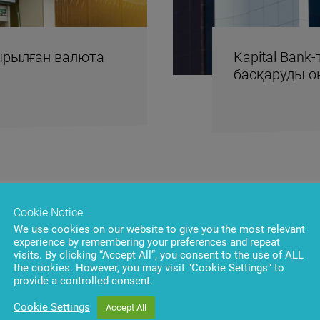
дырылған валюта
Kapital Ban
басқаруды о
Cookie Notice
We use cookies on our website to give you the most relevant
experience by remembering your preferences and repeat
visits. By clicking “Accept All”, you consent to the use of ALL
the cookies. However, you may visit "Cookie Settings" to
provide a controlled consent.
Cookie Settings
Accept All