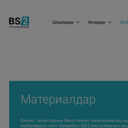
Шешімдер
Өнімдер
Жоб
Материалдар
Бизнес талаптарына бағытталған технологиялық кө
жобалардың сәтті тәжірибесі BS/2-нің қолма-қол 