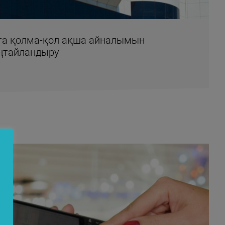
k-та қолма-қол ақша айналымын
ңтайландыру