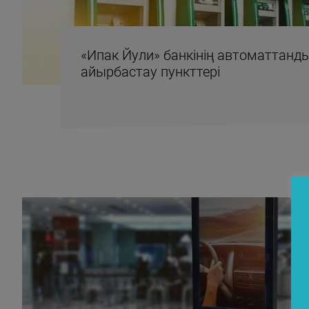
«Ипак Йули» банкінің автоматтан
айырбастау пункттері