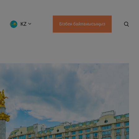
KZ
Бізбен байланысыңыз
AZ
UZ
KZ
KG
GE