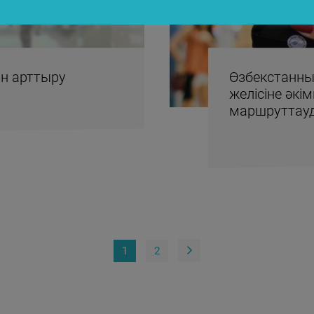
ін арттыру
Өзбекстанны
желісіне әкі
маршруттауд
1
2