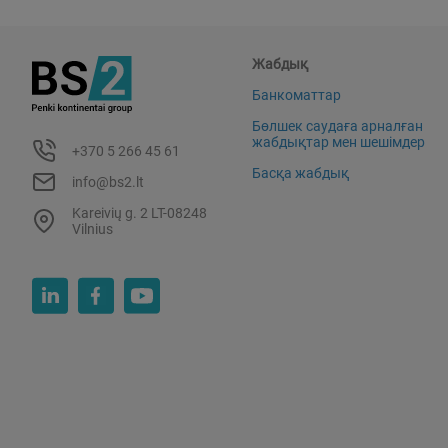
Жабдық
Банкоматтар
Бөлшек саудаға арналған
жабдықтар мен шешімдер
+370 5 266 45 61
Басқа жабдық
info@bs2.lt
Kareivių g. 2 LT-08248
Vilnius