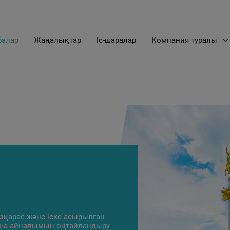
алар
Жаңалықтар
Іс-шаралар
Компания туралы
EN
LT
RU
зқарас және іске асырылған
ақша айналымын оңтайландыру