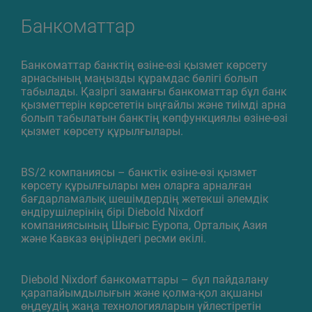
Банкоматтар
Банкоматтар банктің өзіне-өзі қызмет көрсету
арнасының маңызды құрамдас бөлігі болып
табылады. Қазіргі заманғы банкоматтар бұл банк
қызметтерін көрсететін ыңғайлы және тиімді арна
болып табылатын банктің көпфункциялы өзіне-өзі
қызмет көрсету құрылғылары.
BS/2 компаниясы – банктік өзіне-өзі қызмет
көрсету құрылғылары мен оларға арналған
бағдарламалық шешімдердің жетекші әлемдік
өндірушілерінің бірі Diebold Nixdorf
компаниясының Шығыс Еуропа, Орталық Азия
және Кавказ өңіріндегі ресми өкілі.
Diebold Nixdorf банкоматтары – бұл пайдалану
қарапайымдылығын және қолма-қол ақшаны
өңдеудің жаңа технологияларын үйлестіретін