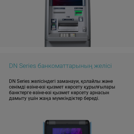
DN Series банкоматтарының желісі
DN Series желісіндегі заманауи, қолайлы және
сенімді өзіне-өзі қызмет көрсету құрылғылары
банктерге өзіне-өзі қызмет көрсету арнасын
дамыту үшін жаңа мүмкіндіктер береді.