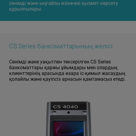
сенімді және ыңғайлы өзіне-өзі қызмет көрсету
құрылғылары.
CS Series банкоматтарының желісі
Сенімді және уақытпен тексерілген CS Series
банкоматтары қаржы ұйымдары мен олардың
клиенттерінің арасында өзара іс-қимыл жасаудың
қолайлы және қауіпсіз арнасын қамтамасыз етеді.