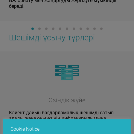
БЖ орнату мен жаңартуды жүргізуге мүмкіндік
береді.
Шешімді ұсыну түрлері
Өзіндік жүйе
Клиент дайын бағдарламалық шешімді сатып
алады және оны өзінің инфрақұрылымына
орналастырады. Клиенттің сұрау салуы бойынша
Cookie Notice
POS-терминалдардың функционалдығын