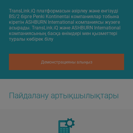
TransLink.iQ платформасын әзірлеу және енгізуді
BS/2 бірге Penki Kontinentai компаниялар тобына
кіретін ASHBURN International компаниясы жүзеге
асырады. TransLink.iQ және ASHBURN International
компаниясының басқа өнімдері мен қызметтері
туралы көбірек білу
Демонстрацияны алыңыз
Пайдалану артықшылықтары