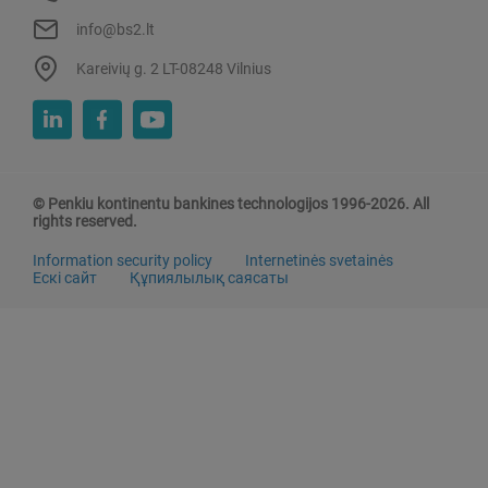
info@bs2.lt
Kareivių g. 2 LT-08248 Vilnius
© Penkiu kontinentu bankines technologijos 1996-2026. All
rights reserved.
Information security policy
Internetinės svetainės
Ескі сайт
Құпиялылық саясаты