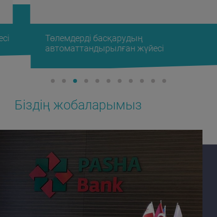
Төлемдерді басқарудың
автоматтандырылған жүйесі
Біздің жобаларымыз