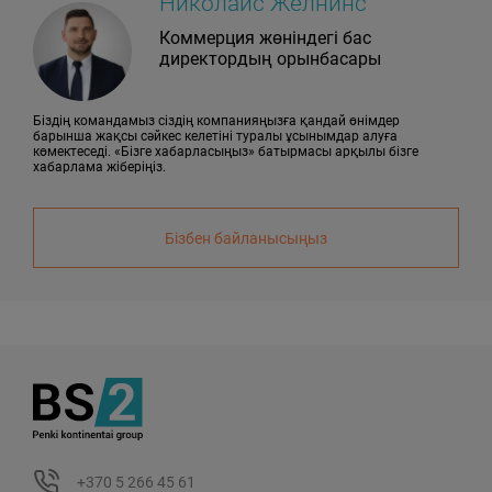
Николайс Желнинс
Коммерция жөніндегі бас
директордың орынбасары
Біздің командамыз сіздің компанияңызға қандай өнімдер
барынша жақсы сәйкес келетіні туралы ұсынымдар алуға
көмектеседі. «Бізге хабарласыңыз» батырмасы арқылы бізге
хабарлама жіберіңіз.
Бізбен байланысыңыз
+370 5 266 45 61