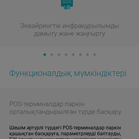
Эквайрингтік инфрақұрылымды
дамыту және жаңғырту
Функционалдық мүмкіндіктері
POS-терминалдар паркін
орталықтандырылған түрде басқару
Шешім әртүрлі түрдегі POS-терминалдар паркін
қашықтан басқаруға, параметрлерді баптауды,