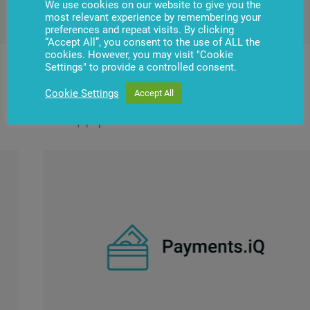
кеңейтуге, ішкі және сыртқы жүйелермен қажетті
We use cookies on our website to give you the
интеграциялауды жүргізуге болады.
most relevant experience by remembering your
preferences and repeat visits. By clicking
“Accept All”, you consent to the use of ALL the
cookies. However, you may visit "Cookie
Settings" to provide a controlled consent.
Барлық бағдарламалық
Cookie Settings
Accept All
шешімдер