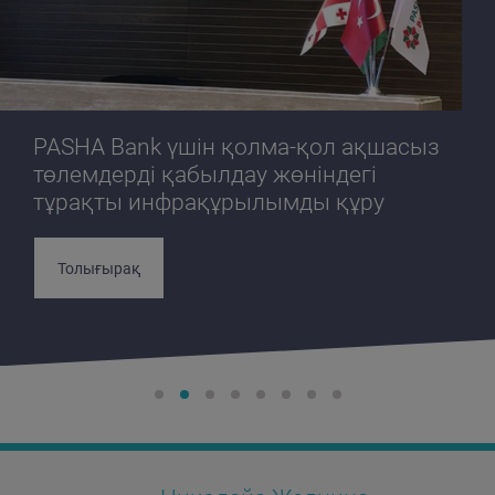
PASHA Bank үшін қолма-қол ақшасыз
төлемдерді қабылдау жөніндегі
тұрақты инфрақұрылымды құру
Толығырақ