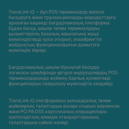
TransLink.iQ — бұл POS-терминалдар желісін
басқаруға және транзакцияларды маршруттауға
арналған кешенді бағдарламалық платформа.
Бұдан басқа, шешім төлем терминалдары
қызметтерінің базалық жиынағына жаңа
мүмкіндіктерді қоса отырып, эквайрингтік
жабдықтың функционалдығын дамытуға
мүмкіндік береді.
Бағдарламалық шешім бірыңғай басқару
логикасы шеңберінде әртүрлі өндірушілердің POS-
терминалдарында жүйенің барлық қолжетімді
функцияларын пайдалану мүмкіндігін көздейді.
TransLink.iQ платформасы халықаралық төлем
жүйелерінің талаптарын ескере отырып әзірленген
және PCI PA-DSS карточкалық операциялары
қауіпсіздігінің әлемдік стандарттарының
талаптарына сәйкес келеді.