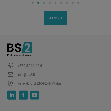
All News
+370 5 266 45 61
info@bs2.lt
Kareivių g. 2 LT-08248 Vilnius