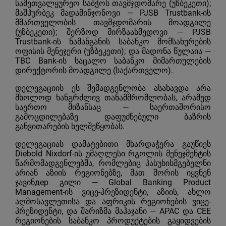
სამეთვალყურეო საბჭოს თავმჯდომარე (უზბეკეთი);
მაშჰურბეკ მადამინჯონოვი —
PJSB Trustbank
-ის
მმართველობის თავმჯდომარის მოადგილე
(უზბეკეთი); შერზოდ მირზაახმედოვი — PJSB
Trustbank-ის ნამანგანის საბანკო მომსახურების
ოფისის მენეჯერი (უზბეკეთი); და მადონა წულაია —
TBC Bank
-ის საცალო საბანკო მიმართულების
დირექტორის მოადგილე (საქართველო).
დელეგაციის ეს შემადგენლობა ასახავდა არა
მხოლოდ ხანგრძლივ თანამშრომლობას, არამედ
საერთო მიზანსაც — საერთაშორისო
გამოცდილებაზე დაფუძნებული ბაზრის
განვითარების ხელშეწყობას.
დელეგაციას დამატებითი მხარდაჭერა გაუწიეს
Diebold Nixdorf
-ის უმაღლესი რგოლის მენეჯმენტის
წარმომადგენლებმა, რომლებიც პასუხისმგებელნი
არიან აზიის რეგიონებზე, მათ შორის იყვნენ
ჯავინдер გილი — Global Banking Product
Management-ის ვიცე-პრეზიდენტი, აზიის, ახლო
აღმოსავლეთისა და აფრიკის რეგიონების ვიცე-
პრეზიდენტი, და შარიზმა მაჰაჯანი — APAC და CEE
რეგიონების საბანკო პროდუქტების გაყიდვების