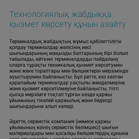
Технологиялық жабдыққа
қызмет көрсету құнын азайту
Терминалдық жабдықтың жұмыс қабілеттілігін
қолдау терминалдар желісінің иесі
шығындарының маңызды баптарының бірі болып
табылады, өйткені терминалдарды пайдалану
оларға тұрақты техникалық қызмет көрсетумен
және жеке тораптары мен бөлшектерін мерзімінде
ауыстырумен байланысты. Бұл ретте, кез келген
қарапайым терминалдар уақтылы жөнделмеуіне
және қызмет көрсетілмеуіне байланысты, тіпті
қысқа мерзімге тоқтап тұрған кезде қаржы
ұйымының тікелей қаржылық және беделді
шығындарына алып келеді.
Әдетте, сервистік компания (немесе қаржы
ұйымының өзінің сервистік бөлімшесі) шығын
материалдары мен қосалқы бөлшектердің құнына