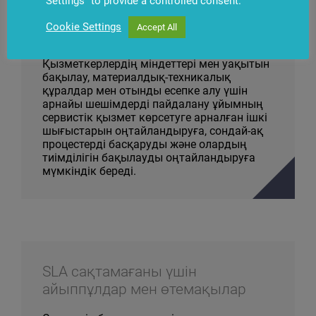
Settings" to provide a controlled consent.
(ЖЖМ, сақтандыру, жөндеу) жұмсалатын
елеулі операциялық шығыстармен
Cookie Settings
Accept All
байланысты.
Қызметкерлердің міндеттері мен уақытын
бақылау, материалдық-техникалық
құралдар мен отынды есепке алу үшін
арнайы шешімдерді пайдалану ұйымның
сервистік қызмет көрсетуге арналған ішкі
шығыстарын оңтайландыруға, сондай-ақ
процестерді басқаруды және олардың
тиімділігін бақылауды оңтайландыруға
мүмкіндік береді.
SLA сақтамағаны үшін
айыппұлдар мен өтемақылар