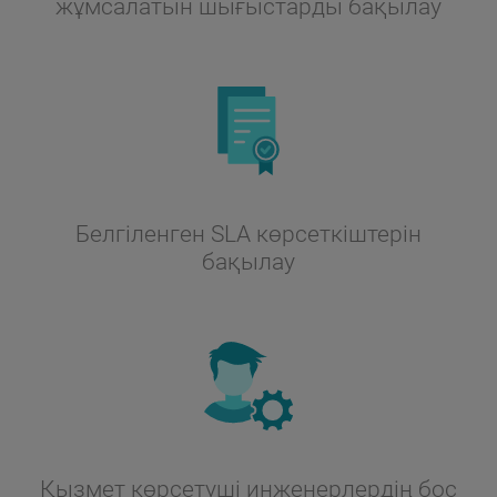
жұмсалатын шығыстарды бақылау
Белгіленген SLA көрсеткіштерін
бақылау
Қызмет көрсетуші инженерлердің бос