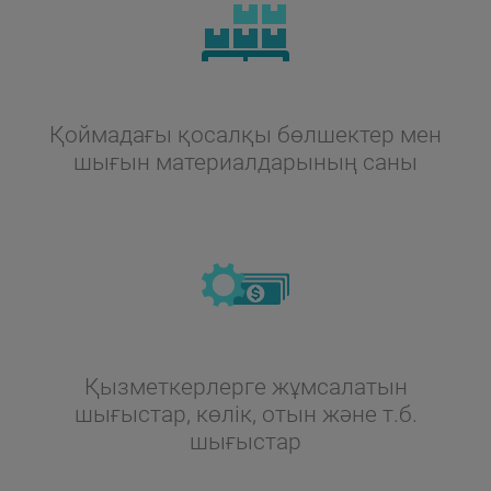
Қоймадағы қосалқы бөлшектер мен
шығын материалдарының саны
Қызметкерлерге жұмсалатын
шығыстар, көлік, отын және т.б.
шығыстар