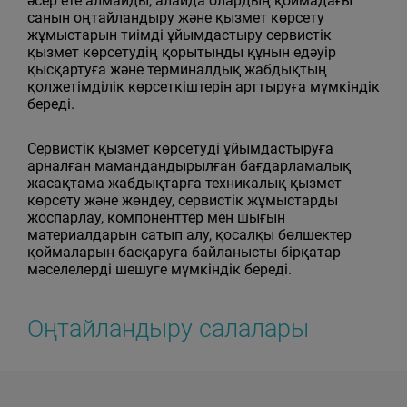
әсер ете алмайды, алайда олардың қоймадағы
санын оңтайландыру және қызмет көрсету
жұмыстарын тиімді ұйымдастыру сервистік
қызмет көрсетудің қорытынды құнын едәуір
қысқартуға және терминалдық жабдықтың
қолжетімділік көрсеткіштерін арттыруға мүмкіндік
береді.
Сервистік қызмет көрсетуді ұйымдастыруға
арналған мамандандырылған бағдарламалық
жасақтама жабдықтарға техникалық қызмет
көрсету және жөндеу, сервистік жұмыстарды
жоспарлау, компоненттер мен шығын
материалдарын сатып алу, қосалқы бөлшектер
қоймаларын басқаруға байланысты бірқатар
мәселелерді шешуге мүмкіндік береді.
Оңтайландыру салалары