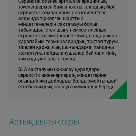
Сервистік бизнес әртүрлі операциялық
тәуекелдермен байланысты, олардың бірі
сервистік компанияның өз клиенттері
алдында тіркелген шарттық
міндеттемелерін сақтамауы болып
табылады. Істен шығу немесе тиісінше
сервистік қызмет көрсетілмеу салдарынан
қарапайым терминалдардың тоқтап тұруы
тікелей қаржылық шығындарға, пайданы
жоғалтуға, пайдаланушылар бейілділігінің
төмендеуіне алып келеді.
SLA сақталуын бақылау құралдары
сервистік инженерлердің міндеттеріне
осындай жағдайларды болдырмайтындай
етіп басымдық жасауға мүмкіндік береді.
Артықшылықтары