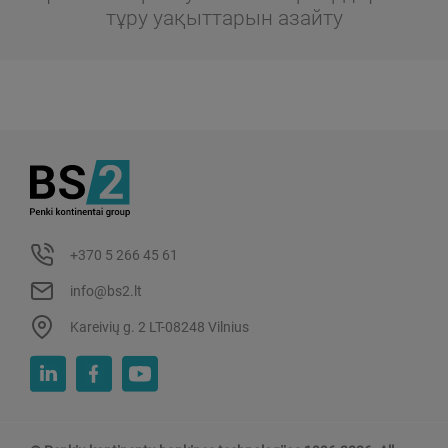
тұру уақыттарын азайту
+370 5 266 45 61
info@bs2.lt
Kareivių g. 2 LT-08248 Vilnius