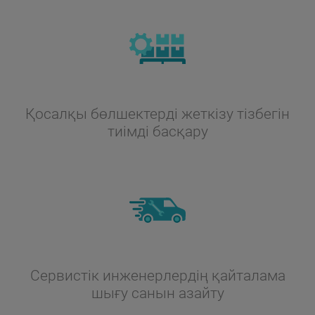
Қосалқы бөлшектерді жеткізу тізбегін
тиімді басқару
Сервистік инженерлердің қайталама
шығу санын азайту