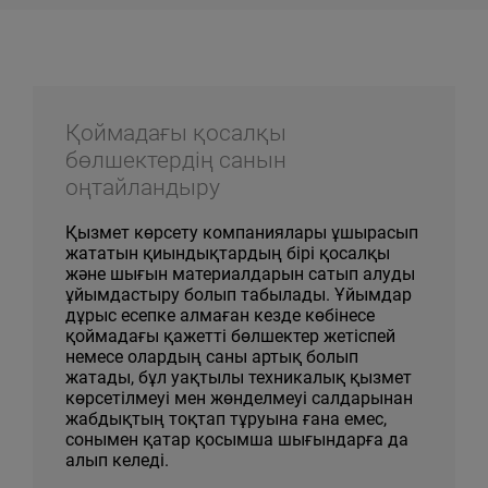
Қоймадағы қосалқы
бөлшектердің санын
оңтайландыру
Қызмет көрсету компаниялары ұшырасып
жататын қиындықтардың бірі қосалқы
және шығын материалдарын сатып алуды
ұйымдастыру болып табылады. Ұйымдар
дұрыс есепке алмаған кезде көбінесе
қоймадағы қажетті бөлшектер жетіспей
немесе олардың саны артық болып
жатады, бұл уақтылы техникалық қызмет
көрсетілмеуі мен жөнделмеуі салдарынан
жабдықтың тоқтап тұруына ғана емес,
сонымен қатар қосымша шығындарға да
алып келеді.