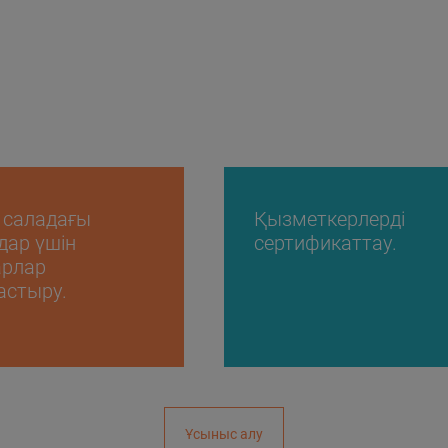
і саладағы
Қызметкерлерді
ар үшін
сертификаттау.
арлар
астыру.
Ұсыныс алу