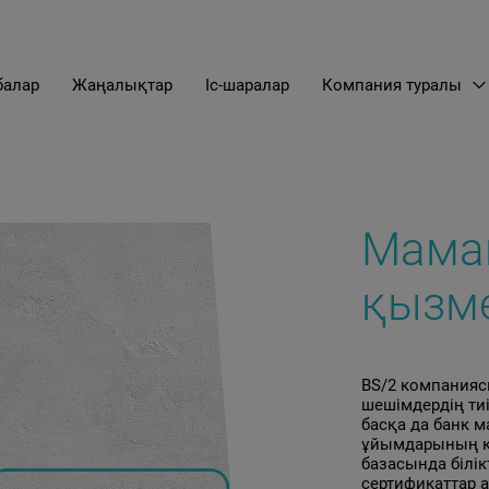
алар
Жаңалықтар
Іс-шаралар
Компания туралы
EN
LT
RU
Мама
қызме
BS/2 компания
шешімдердің тиі
басқа да банк 
ұйымдарының қы
базасында білікт
сертификаттар 