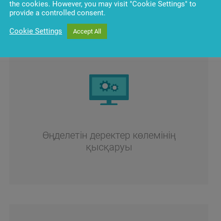
the cookies. However, you may visit "Cookie Settings" to
provide a controlled consent.
Cookie Settings
Accept All
Өңделетін деректер көлемінің
қысқаруы