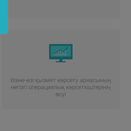
Өзіне-өзі қызмет көрсету арнасының
негізгі операциялық көрсеткіштерінің
өсуі