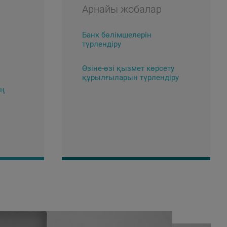
Арнайы жобалар
Банк бөлімшелерін
түрлендіру
Өзіне-өзі қызмет көрсету
құрылғыларын түрлендіру
ың