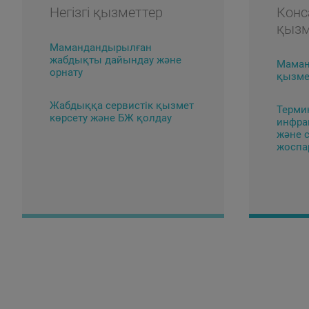
Негізгі қызметтер
Конс
қызм
Мамандандырылған
жабдықты дайындау және
Маман
орнату
қызме
Жабдыққа сервистік қызмет
Терми
көрсету және БЖ қолдау
инфра
және 
жоспа