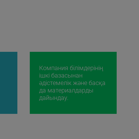
Компания білімдерінің
ішкі базасынан
әдістемелік және басқа
да материалдарды
дайындау.