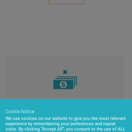
Мамандарды даярлау және
Cookie Notice
сертификаттау шығыстарының
We use cookies on our website to give you the most relevant
болмауы
experience by remembering your preferences and repeat
visits. By clicking “Accept All”, you consent to the use of ALL