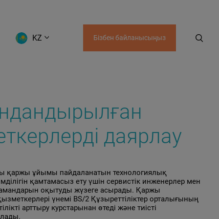
KZ
Бізбен байланысыңыз
AZ
UZ
KZ
KG
GE
ндандырылған
ткерлерді даярлау
сы қаржы ұйымы пайдаланатын технологиялық
мділігін қамтамасыз ету үшін сервистік инженерлер мен
мамандарын оқытуды жүзеге асырады. Қаржы
зметкерлері үнемі BS/2 Құзыреттіліктер орталығының
ілікті арттыру курстарынан өтеді және тиісті
алады.