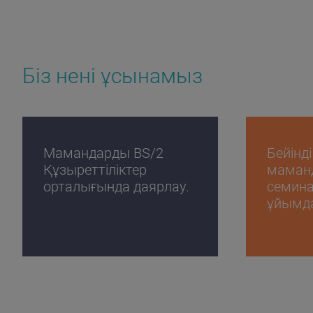
Біз нені ұсынамыз
Мамандарды BS/2
Бейінд
Құзыреттіліктер
маманд
орталығында даярлау.
семин
ұйымд