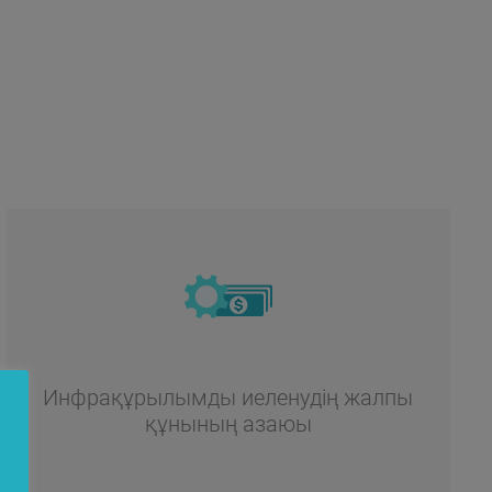
Инфрақұрылымды иеленудің жалпы
құнының азаюы