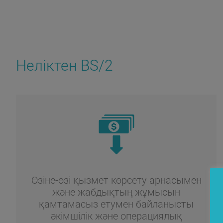
Неліктен BS/2
Өзіне-өзі қызмет көрсету арнасымен
және жабдықтың жұмысын
қамтамасыз етумен байланысты
әкімшілік және операциялық