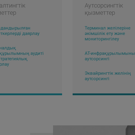
алтингтік
Аутсорсингтік
еттер
қызметтер
дандырылған
Терминал желілеріне
ткерлерді даярлау
әкімшілік ету және
мониторингілеу
налдық
құрылымның аудиті
АТ-инфрақұрылымын
стратегиялық
аутсорсингі
рлау
Эквайрингтік желінің
аутсорсингі